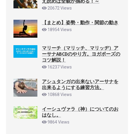
え読めば全貌が掴める！～
20672 Views
【まとめ】姿勢・動作・関節の動き
18954 Views
マリーチ（マリッチ、マリッヂ）ア
ーサナABCDのやり方。ヨガポーズの
コツ解説！
16237 Views
アシュタンガの出来ないアーサナを
出来るようにする練習方法。
10868 Views
イーシュヴァラ（神）についてのお
はなし。
9864 Views