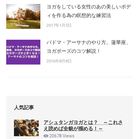
ヨガをしている女性のあの美しいボデ
ィを作る為の瞑想的な練習法
2017年1月5日
パドマ・アーサナのやり方。蓮華座、
ヨガポーズのコツ解説！
2016年8月8日
人気記事
アシュタンガヨガとは？ ～これさ
え読めば全貌が掴める！～
20678 Views