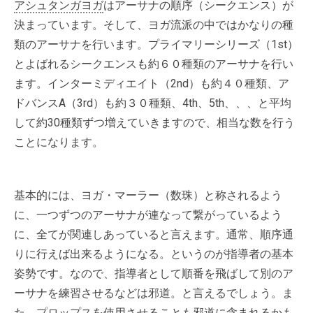
アシュタンガヨガ
はアーサナの順序（シークエンス）が
決まっています。そして、ヨガ流派の中ではかなりの種
類のアーサナを行います。プライマリーシリーズ（1st）
とよばれるシークエンスも約６０種類のアーサナを行い
ます。インターミディエイト（2nd）も約４０種類、ア
ドバンスA（3rd）も約３０種類、4th、5th、、、と平均
して約30種類ずつ増えていきますので、相当な数を行う
ことになります。
基本的には、ヨガ・マーラー（数珠）と称されるよう
に、一つずつのアーサナが連なって繋がっているよう
に、全てが関連しあっていると言えます。通常、順序通
りに行えば出来るようになる。というのが指導者の基本
姿勢です。なので、指導者として順番を飛ばして別のア
ーサナを練習させるなどは邪道。と言えるでしょう。ま
た、プロップスを使用させることも邪道に含まれるかも