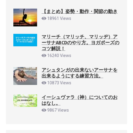
【まとめ】姿勢・動作・関節の動き
18961 Views
マリーチ（マリッチ、マリッヂ）ア
ーサナABCDのやり方。ヨガポーズの
コツ解説！
16240 Views
アシュタンガの出来ないアーサナを
出来るようにする練習方法。
10873 Views
イーシュヴァラ（神）についてのお
はなし。
9867 Views