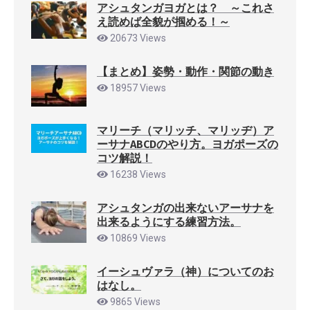
アシュタンガヨガとは？ ～これさ
え読めば全貌が掴める！～
20673 Views
【まとめ】姿勢・動作・関節の動き
18957 Views
マリーチ（マリッチ、マリッヂ）ア
ーサナABCDのやり方。ヨガポーズの
コツ解説！
16238 Views
アシュタンガの出来ないアーサナを
出来るようにする練習方法。
10869 Views
イーシュヴァラ（神）についてのお
はなし。
9865 Views