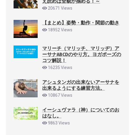
え読めば全貌が掴める！～
20671 Views
【まとめ】姿勢・動作・関節の動き
18952 Views
マリーチ（マリッチ、マリッヂ）ア
ーサナABCDのやり方。ヨガポーズの
コツ解説！
16235 Views
アシュタンガの出来ないアーサナを
出来るようにする練習方法。
10867 Views
イーシュヴァラ（神）についてのお
はなし。
9863 Views