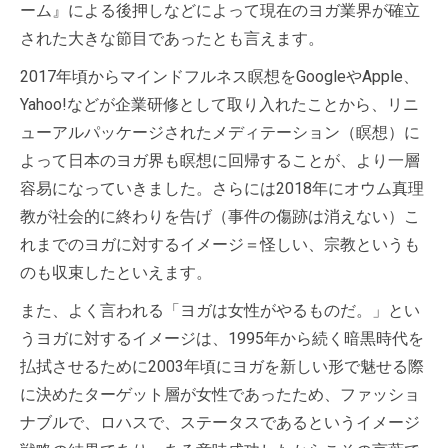
ーム』による後押しなどによって現在のヨガ業界が確立
された大きな節目であったとも言えます。
2017年頃からマインドフルネス瞑想をGoogleやApple、
Yahoo!などが企業研修として取り入れたことから、リニ
ューアルパッケージされたメディテーション（瞑想）に
よって日本のヨガ界も瞑想に回帰することが、より一層
容易になっていきました。さらには2018年にオウム真理
教が社会的に終わりを告げ（事件の傷跡は消えない）こ
れまでのヨガに対するイメージ＝怪しい、宗教というも
のも収束したといえます。
また、よく言われる「ヨガは女性がやるものだ。」とい
うヨガに対するイメージは、1995年から続く暗黒時代を
払拭させるために2003年頃にヨガを新しい形で魅せる際
に決めたターゲット層が女性であったため、ファッショ
ナブルで、ロハスで、ステータスであるというイメージ