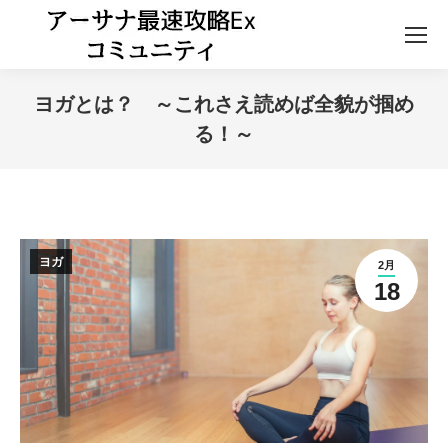
ヨガとは？ ～これさえ読めば全貌が掴め
る！～
ヨガ
2月
18