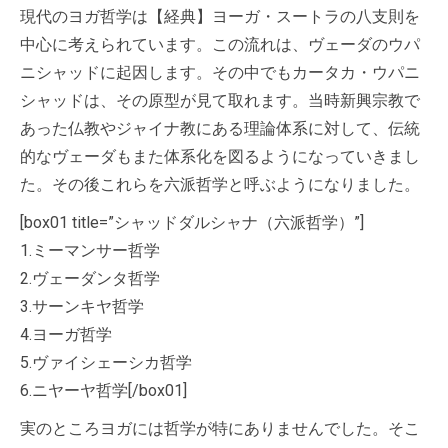
現代のヨガ哲学は【経典】ヨーガ・スートラの八支則を
中心に考えられています。この流れは、ヴェーダのウパ
ニシャッドに起因します。その中でもカータカ・ウパニ
シャッドは、その原型が見て取れます。当時新興宗教で
あった仏教やジャイナ教にある理論体系に対して、伝統
的なヴェーダもまた体系化を図るようになっていきまし
た。その後これらを六派哲学と呼ぶようになりました。
[box01 title=”シャッドダルシャナ（六派哲学）”]
1.ミーマンサー哲学
2.ヴェーダンタ哲学
3.サーンキヤ哲学
4.ヨーガ哲学
5.ヴァイシェーシカ哲学
6.ニヤーヤ哲学[/box01]
実のところヨガには哲学が特にありませんでした。そこ