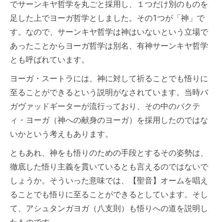
でサーンキヤ哲学を丸ごと採用し、１つだけ別のものを
足した上でヨーガ哲学としました。その1つが「神」で
す。なので、サーンキヤ哲学は神はいないという立場で
あったことからヨーガ哲学は別名、有神サーンキヤ哲学
とも呼ばれています。
ヨーガ・スートラには、神に対して祈ることでも悟りに
至ることができるという説明がなされています。当時バ
ガヴァッドギーターが流行っており、その中のバクテ
ィ・ヨーガ（神への献身のヨーガ）を採用したのではな
いかという考えもあります。
ともあれ、神をも悟りのための手段とするその姿勢は、
徹底した悟り主義を貫いているとも言えるのではないで
しょうか。そういった意味では、【聖音】オームを唱え
ることでも悟りに至ることができるとしています。そし
て、アシュタンガヨガ（八支則）も悟りへの道を説明し