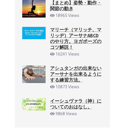
【まとめ】姿勢・動作・
関節の動き
18965 Views
マリーチ（マリッチ、マ
リッヂ）アーサナABCD
のやり方。ヨガポーズの
コツ解説！
16241 Views
アシュタンガの出来ない
アーサナを出来るように
する練習方法。
10873 Views
イーシュヴァラ（神）に
ついてのおはなし。
9868 Views