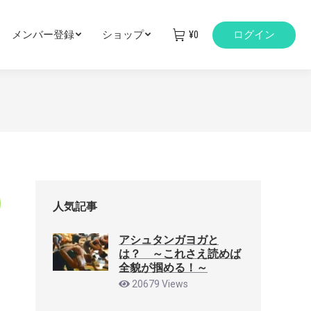
メンバー登録
ショップ
¥
0
ログイン
人気記事
アシュタンガヨガと
は？ ～これさえ読めば
全貌が掴める！～
20679 Views