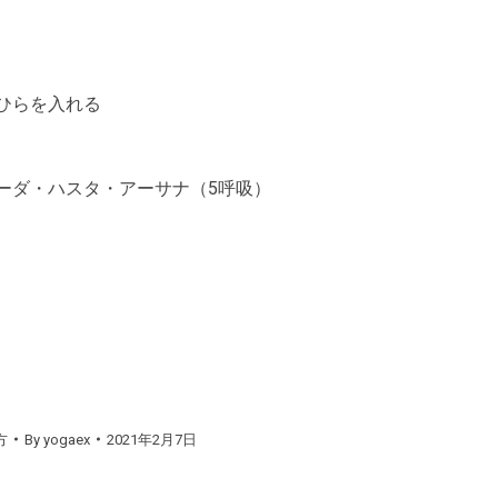
のひらを入れる
パーダ・ハスタ・アーサナ（5呼吸）
方
By
yogaex
2021年2月7日