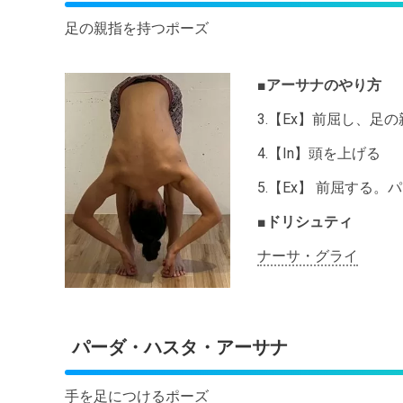
足の親指を持つポーズ
■アーサナのやり方
3.【Ex】前屈し、足
4.【In】頭を上げる
5.【Ex】 前屈する
■ドリシュティ
ナーサ・グライ
パーダ・ハスタ・アーサナ
手を足につけるポーズ